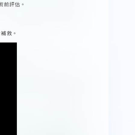
術前評估。
步補救。