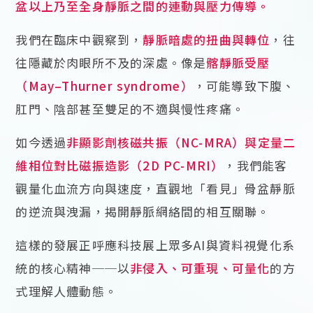
盆以上乃至全身靜脈之間的連動與壓力傳導。
我們在臨床中觀察到，
靜脈暗處的扭曲與轉位
，往
往隱藏於肉眼所不及的深處。像是
髂靜脈受壓
（May–Thurner syndrome）
，可能導致下腹、
肛門、陰部甚至雙足的不適與慢性疼痛。
如今透過
非顯影劑核磁共振（NC-MRA）與定量二
維相位對比磁振造影（2D PC-MRI）
，我們能客
觀量化血流方向與速度，直觀地「看見」骨盆靜脈
的逆流與洩漏，揭開靜脈網絡間的相互關聯。
這樣的發展正呼應科技展上眾多AI與資料視覺化系
統的核心精神──以
非侵入、可重現、可量化
的方
式理解人體動態。