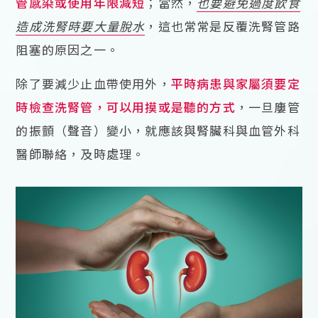
管感染或使用年限減短
；當然，
也要避免過度飲食
造成洗腎時要大量脫水
，這也常常是反覆洗腎管路
阻塞的原因之一。
除了要減少止血帶使用外，
平時病患與家屬須要定
時檢查洗腎管，可以用摸或是聽的方式
，一旦廔管
的振顫（聲音）變小，就應該與腎臟科與血管外科
醫師聯絡，及時處理。