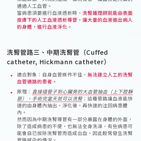
通過人工血管。
當病患須要進行血液透析時，
洗腎護理師就能由表面
皮膚下的人工血液透析導管，讓大量的血液進出病人
的身體，進行血液淨化。
洗腎管路三、中期洗腎管（Cuffed
catheter, Hickmann catheter）
適合對象：自身血管條件不佳，
無法建立人工的洗腎
血管通路的患者。
原理：
直接插管子到心臟旁的大血管抽血（上下腔靜
脈），手術完當天就可以洗腎
；這種管路讓血液能快
速的由身體內抽出，淨化後，再快速的注回病患體
內。
然而因為中期洗腎導管有一部分暴露在身體的外面，
除了造成病患的不便，也無法全身洗澡，有些病患可
能會自已拔除洗腎管而造成出血，因此較常發生洗腎
管路感染的情況。