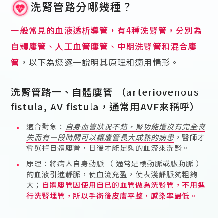
洗腎管路分哪幾種？
一般常見的血液透析導管，有4種洗腎管，分別為
自體廔管、人工血管廔管、中期洗腎管和混合廔
管
，以下為您逐一說明其原理和適用情形。
洗腎管路一、自體廔管 （arteriovenous
fistula, AV fistula，通常用AVF來稱呼）
適合對象：
自身血管狀況不錯，腎功能還沒有完全喪
失而有一段時間可以讓廔管長大成熟的病患
，醫師才
會選擇自體廔管，日後才能足夠的血流來洗腎。
原理：將病人自身動脈 （ 通常是橈動脈或肱動脈 ）
的血液引進靜脈，使血流充盈，使表淺靜脈夠粗夠
大；
自體廔管因使用自已的血管做為洗腎管，不用進
行洗腎埋管，所以手術後皮膚平整，感染率最低。