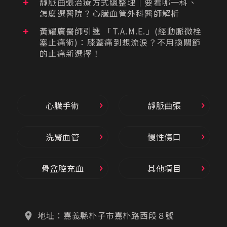
靜脈曲張治療方式總整理｜要看哪一科、
怎麼選醫院？心臟血管外科醫師解析
黃耀廣醫師引進 「T.A.M.E.」(經動脈微栓
塞止痛術)：膝蓋痛到想流淚？不用換關節
的止痛新選擇！
心臟手術
靜脈曲張
洗腎血管
慢性傷口
骨盆腔充血
其他項目
地址：
嘉義縣朴子市嘉朴路西段８號