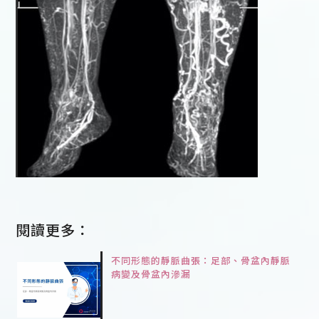
閱讀更多：
不同形態的靜脈曲張：足部、骨盆內靜脈
病變及骨盆內滲漏