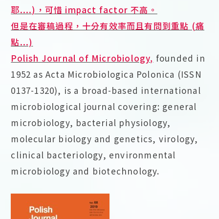
耶....)，可惜 impact factor 不高。
但是在審稿過程，十分有效率而且有問到重點 (痛
點...)
Polish Journal of Microbiology
,
founded in
1952 as Acta Microbiologica Polonica (ISSN
0137-1320), is a broad-based international
microbiological journal covering: general
microbiology, bacterial physiology,
molecular biology and genetics, virology,
clinical bacteriology, environmental
microbiology and biotechnology.