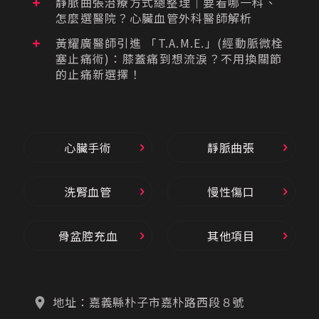
靜脈曲張治療方式總整理｜要看哪一科、
怎麼選醫院？心臟血管外科醫師解析
黃耀廣醫師引進 「T.A.M.E.」(經動脈微栓
塞止痛術)：膝蓋痛到想流淚？不用換關節
的止痛新選擇！
心臟手術
靜脈曲張
洗腎血管
慢性傷口
骨盆腔充血
其他項目
地址：
嘉義縣朴子市嘉朴路西段８號