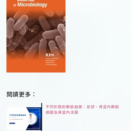
閱讀更多：
不同形態的靜脈曲張：足部、骨盆內靜脈
病變及骨盆內滲漏