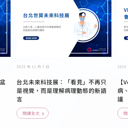
2025 年 11 月 7 日
2025
盆
台北未來科技展：「看見」不再只
【V
是視覺，而是理解病理動態的新語
病
言
議
閱讀全文
閱