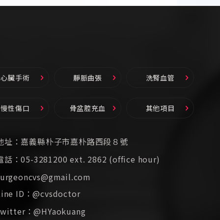
心臟手術
靜脈曲張
洗腎血管
慢性傷口
骨盆腔充血
其他項目
地址：
嘉義縣朴子市嘉朴路西段８號
電話：
05-3281200 ext. 2862 (office hour)
surgeoncvs@gmail.com
Line ID：
@cvsdoctor
twitter：
@HYaokuang