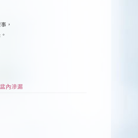
理事，
長。
盆內滲漏